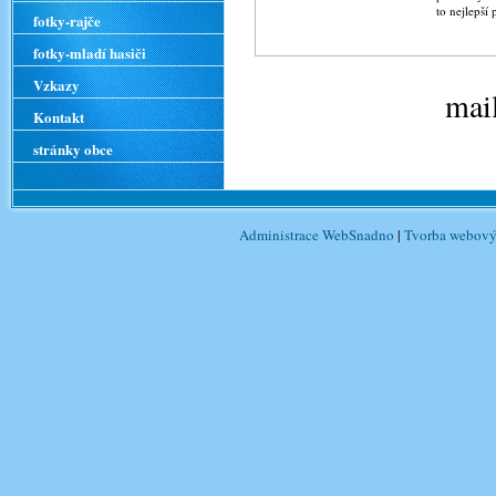
to nejlepší 
fotky-rajče
fotky-mladí hasiči
Vzkazy
mai
Kontakt
stránky obce
Administrace WebSnadno
|
Tvorba webový