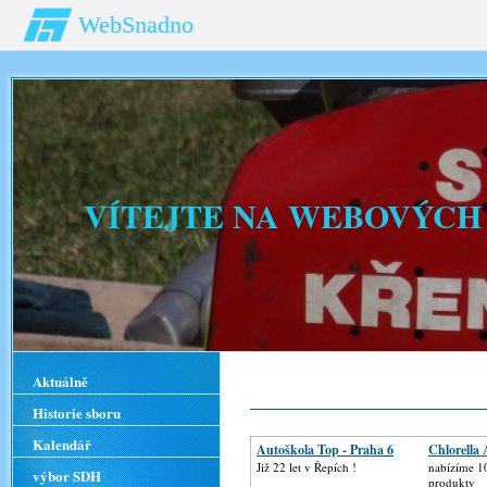
WebSnadno
VÍTEJTE NA WEBOVÝCH
Aktuálně
Historie sboru
Kalendář
Autoškola Top - Praha 6
Chlorella
Již 22 let v Řepích !
nabízíme 1
výbor SDH
produkty