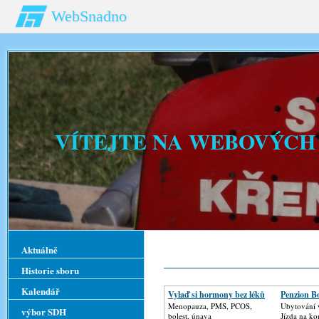
WebSnadno
VÍTEJTE NA WEBOVÝCH
Aktuálně
Historie sboru
Kalendář
Vylaď si hormony bez léků
Penzion B
Menopauza, PMS, PCOS,
Ubytování 
výbor SDH
bolest, únava
Jízda na kon