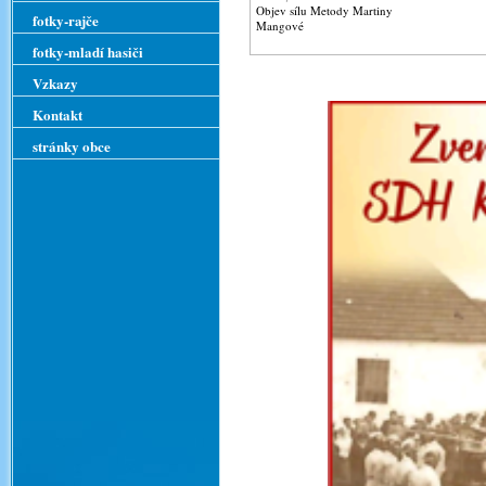
Objev sílu Metody Martiny
fotky-rajče
Mangové
fotky-mladí hasiči
Vzkazy
Kontakt
stránky obce